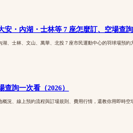
・內湖・士林等 7 座怎麼訂、空場查詢（
湖、士林、文山、萬華、北投 7 座市民運動中心的羽球場預約方
查詢一次看（2026）
地概況、線上預約流程與訂場規則、費用行情，還教你用即時空