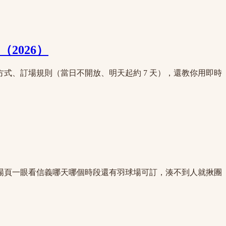
2026）
式、訂場規則（當日不開放、明天起約 7 天），還教你用即時
場頁一眼看信義哪天哪個時段還有羽球場可訂，湊不到人就揪團