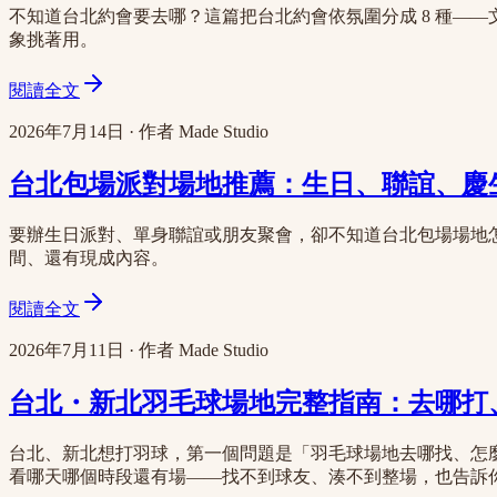
不知道台北約會要去哪？這篇把台北約會依氛圍分成 8 種—
象挑著用。
閱讀全文
2026年7月14日
·
作者
Made Studio
台北包場派對場地推薦：生日、聯誼、慶生
要辦生日派對、單身聯誼或朋友聚會，卻不知道台北包場場地怎
間、還有現成內容。
閱讀全文
2026年7月11日
·
作者
Made Studio
台北・新北羽毛球場地完整指南：去哪打、
台北、新北想打羽球，第一個問題是「羽毛球場地去哪找、怎
看哪天哪個時段還有場——找不到球友、湊不到整場，也告訴