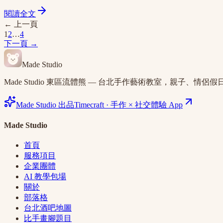
閱讀全文
←
上一頁
1
2
…
4
下一頁
→
Made Studio
Made Studio 東區流體熊 — 台北手作藝術教室，親子、情侶
Made Studio 出品
Timecraft
·
手作 × 社交體驗 App
Made Studio
首頁
服務項目
企業團體
AI 教學包場
關於
部落格
台北酒吧地圖
比手畫腳題目