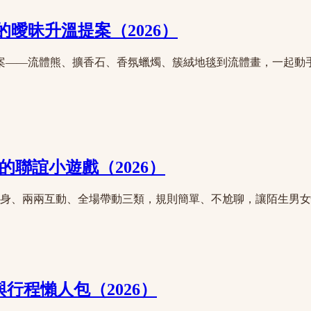
的曖昧升溫提案（2026）
提案——流體熊、擴香石、香氛蠟燭、簇絨地毯到流體畫，一起
的聯誼小遊戲（2026）
面暖身、兩兩互動、全場帶動三類，規則簡單、不尬聊，讓陌生男
行程懶人包（2026）