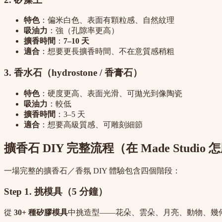
特色
：偏米白色、表面有顆粒感、自然紋理
吸油力
：強（孔隙率更高）
擴香時間
：
7–10 天
適合
：想要更長擴香時間、不在意質感稍粗
3. 香水石（hydrostone / 香膏石）
特色
：硬度更高、表面光滑、可拋光到像陶瓷
吸油力
：較低
擴香時間
：3–5 天
適合
：想要高級質感、可雕刻細節
擴香石 DIY 完整流程（在 Made Studio
一場完整的擴香石／香氛 DIY 體驗包含四個階段：
Step 1. 挑模具（5 分鐘）
從
30+ 種矽膠模具
中挑造型——花朵、雲朵、月亮、動物、幾何、卡