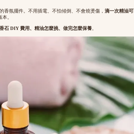
的香氛擺件。不用插電、不怕傾倒、不會燒燙傷，
滴一次精油可以
版本。
香石 DIY 費用、精油怎麼挑、做完怎麼保養
。