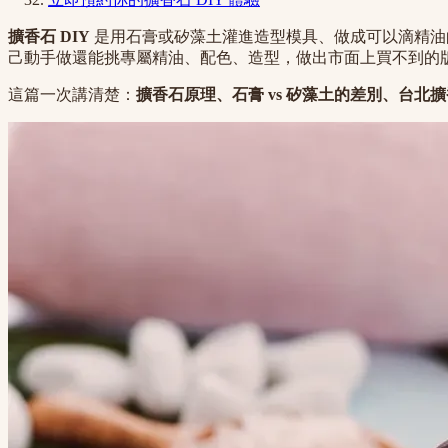
擴香石 DIY
是用石膏或矽藻土灌進造型模具、做成可以滴精油
己動手做還能挑專屬精油、配色、造型，做出市面上買不到的
這篇一次講清楚：
擴香石原理、石膏 vs 矽藻土的差別、台北擴