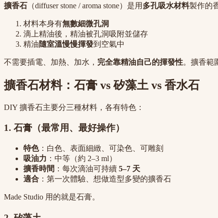
擴香石
（diffuser stone / aroma stone）是用
多孔吸水材料
製作的
材料本身有
無數細微孔洞
滴上精油後，精油被孔洞吸附並儲存
精油
隨室溫慢慢揮發
到空氣中
不需要插電、加熱、加水，
完全靠精油自己的揮發性
。擴香範圍
擴香石材料：石膏 vs 矽藻土 vs 香水石
DIY 擴香石主要分三種材料，各有特色：
1. 石膏（最常用、最好操作）
特色
：白色、表面細緻、可染色、可雕刻
吸油力
：中等（約 2–3 ml）
擴香時間
：每次滴油可持續
5–7 天
適合
：第一次體驗、想做造型多變的擴香石
Made Studio 用的就是石膏。
2. 矽藻土