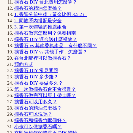
擴香石 DIY 台北費用怎麼算？
擴香石的精油怎麼挑？
1. 香調分前中後（黃金比例 3:5:2）
2. 同族系內搭配最安全
3. 第一次體驗的推薦組合
擴香石做完怎麼用？保養指南
擴香石 DIY 適合送什麼禮物？
擴香石 vs 其他香氛產品，有什麼不同？
擴香石 DIY vs 其他手作，怎麼選？
在台北哪裡可以做擴香石？
預約方式
擴香石 DIY 常見問題
擴香石 DIY 多少錢？
擴香石 DIY 要做多久？
第一次做擴香石會不會很難？
擴香石做完可以馬上帶走嗎？
擴香石可以用多久？
擴香石的精油怎麼挑？
擴香石可以洗嗎？
擴香石和擴香竹哪個好？
小孩可以做擴香石嗎？
立即預約你的擴香石 DIY 體驗