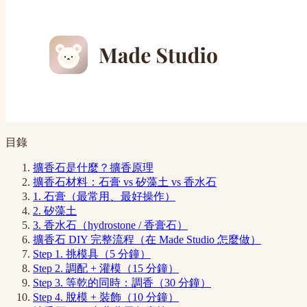
目錄
擴香石是什麼？擴香原理
擴香石材料：石膏 vs 矽藻土 vs 香水石
1. 石膏（最常用、最好操作）
2. 矽藻土
3. 香水石（hydrostone / 香膏石）
擴香石 DIY 完整流程（在 Made Studio 怎麼做）
Step 1. 挑模具（5 分鐘）
Step 2. 調配 + 灌模（15 分鐘）
Step 3. 等乾的同時：調香（30 分鐘）
Step 4. 脫模 + 裝飾（10 分鐘）