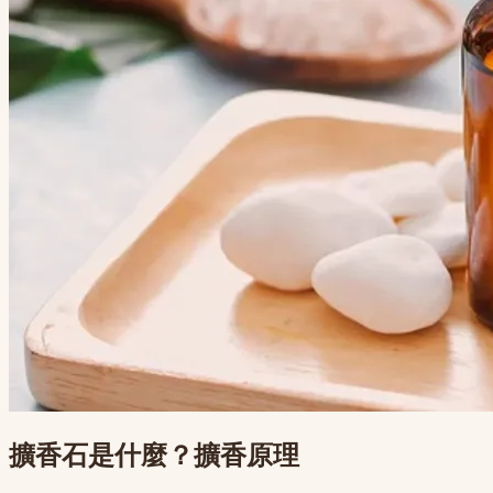
擴香石是什麼？擴香原理