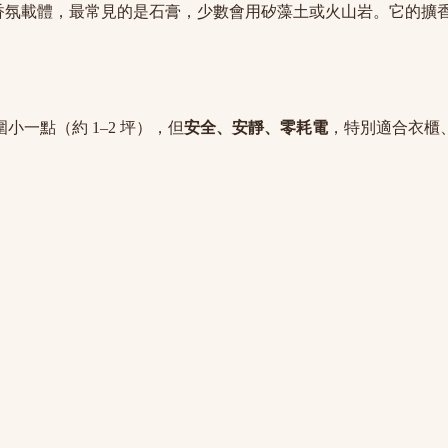
香氛載體，最常見的是石膏，少數會用矽藻土或火山岩。它的擴
小一點（約 1–2 坪），但
安全、安靜、零耗電
，特別適合衣櫃