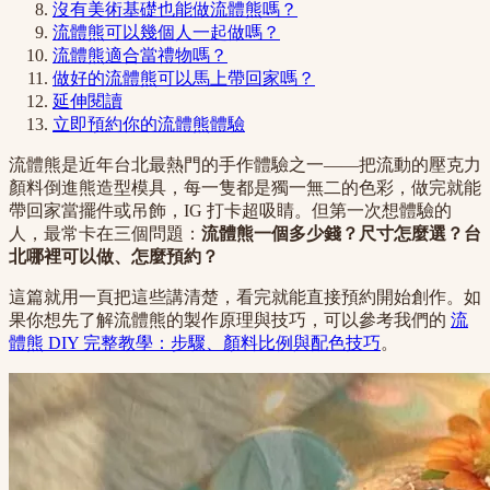
沒有美術基礎也能做流體熊嗎？
流體熊可以幾個人一起做嗎？
流體熊適合當禮物嗎？
做好的流體熊可以馬上帶回家嗎？
延伸閱讀
立即預約你的流體熊體驗
流體熊是近年台北最熱門的手作體驗之一——把流動的壓克力
顏料倒進熊造型模具，每一隻都是獨一無二的色彩，做完就能
帶回家當擺件或吊飾，IG 打卡超吸睛。但第一次想體驗的
人，最常卡在三個問題：
流體熊一個多少錢？尺寸怎麼選？台
北哪裡可以做、怎麼預約？
這篇就用一頁把這些講清楚，看完就能直接預約開始創作。如
果你想先了解流體熊的製作原理與技巧，可以參考我們的
流
體熊 DIY 完整教學：步驟、顏料比例與配色技巧
。