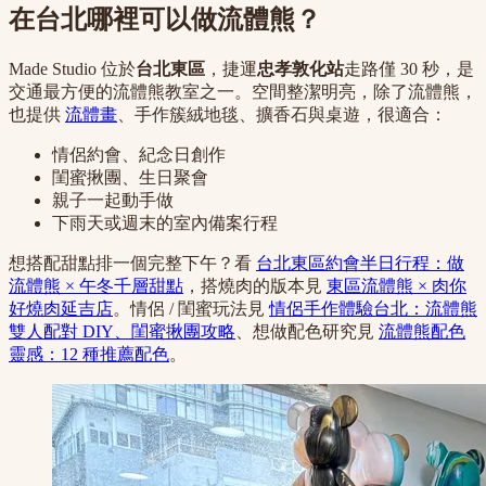
在台北哪裡可以做流體熊？
Made Studio 位於
台北東區
，捷運
忠孝敦化站
走路僅 30 秒，是
交通最方便的流體熊教室之一。空間整潔明亮，除了流體熊，
也提供
流體畫
、手作簇絨地毯、擴香石與桌遊，很適合：
情侶約會、紀念日創作
閨蜜揪團、生日聚會
親子一起動手做
下雨天或週末的室內備案行程
想搭配甜點排一個完整下午？看
台北東區約會半日行程：做
流體熊 × 午冬千層甜點
，搭燒肉的版本見
東區流體熊 × 肉你
好燒肉延吉店
。情侶 / 閨蜜玩法見
情侶手作體驗台北：流體熊
雙人配對 DIY、閨蜜揪團攻略
、想做配色研究見
流體熊配色
靈感：12 種推薦配色
。