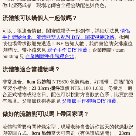
做出漂亮成品，現場老師會全程協助配色與倒色。
流體熊可以幾個人一起做嗎？
可以，很適合情侶、閨蜜或親子一起創作，詳細玩法見
情侶
手作體驗台北：流體熊雙人配對 DIY、閨蜜揪團攻略
。揪團
或包場需求歡迎先透過 LINE 告知人數，我們會協助安排座位
與時段。帶小孩來見
親子手作 DIY 推薦
；企業團體 / team
building 見
企業團體手作課程台北
。
流體熊適合當禮物嗎？
非常適合。
8cm 吊飾熊
NT$690 包裝精緻、好攜帶，是熱門的
客製小禮物；
23-33cm 擺件
單價 NT$1,180-1,680、份量足，適
合正式禮物或紀念日。配色可以挑對方喜歡的色系，比買的更
有溫度。父親節送禮專題見
父親節手作禮物 DIY 推薦
。
做好的流體熊可以馬上帶回家嗎？
流體熊需要時間乾燥定型，現場老師會告訴你當天的乾燥狀況
與帶回方式。
8cm 吊飾
當天可帶走（有保護紙隔開）、
23cm