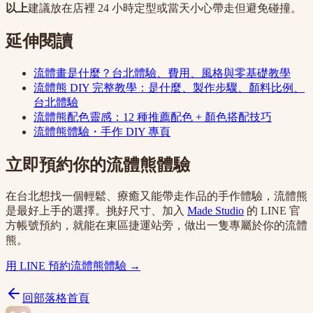
以上
建議放在店裡 24 小時定型或當天小心帶走但避免碰撞。
延伸閱讀
流體畫是什麼？台北體驗、費用、風格與零基礎教學
流體熊 DIY 完整教學：是什麼、製作步驟、顏料比例、
台北體驗
流體熊配色靈感：12 種推薦配色 + 顏色搭配技巧
流體熊體驗・手作 DIY 專頁
立即預約你的流體熊體驗
在台北想找一個輕鬆、療癒又能帶走作品的手作體驗，流體熊
是最好上手的選擇。挑好尺寸、加入
Made Studio
的 LINE 官
方帳號預約，就能在東區捷運站旁，做出一隻專屬於你的流體
熊。
用 LINE 預約流體熊體驗 →
回部落格首頁