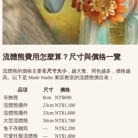
流體熊費用怎麼算？尺寸與價格一覽
流體熊的價格主要看
尺寸大小
，越大隻、用色越多，價格越
高。以下是 Made Studio 東區教室的流體熊價目表：
品項
尺寸
價格
吊飾熊
8cm
NT$690
流體熊擺件
23cm
NT$1,180
流體熊擺件
33cm
NT$1,680
大型流體熊
50cm
NT$3,780
兔子存錢筒
—
NT$2,280
可愛托盤流體熊
—
NT$1,880