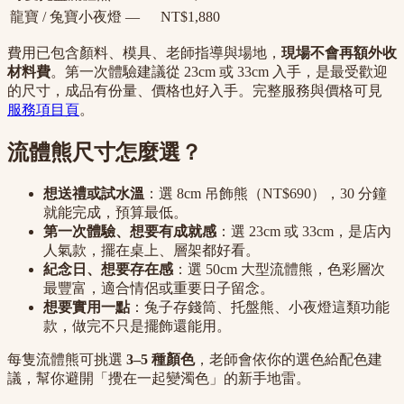
龍寶 / 兔寶小夜燈
—
NT$1,880
費用已包含顏料、模具、老師指導與場地，
現場不會再額外收
材料費
。第一次體驗建議從 23cm 或 33cm 入手，是最受歡迎
的尺寸，成品有份量、價格也好入手。完整服務與價格可見
服務項目頁
。
流體熊尺寸怎麼選？
想送禮或試水溫
：選 8cm 吊飾熊（NT$690），30 分鐘
就能完成，預算最低。
第一次體驗、想要有成就感
：選 23cm 或 33cm，是店內
人氣款，擺在桌上、層架都好看。
紀念日、想要存在感
：選 50cm 大型流體熊，色彩層次
最豐富，適合情侶或重要日子留念。
想要實用一點
：兔子存錢筒、托盤熊、小夜燈這類功能
款，做完不只是擺飾還能用。
每隻流體熊可挑選
3–5 種顏色
，老師會依你的選色給配色建
議，幫你避開「攪在一起變濁色」的新手地雷。