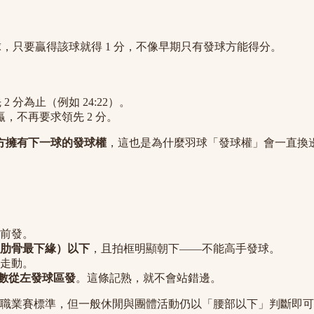
，只要贏得該球就得 1 分，不像早期只有發球方能得分。
2 分為止（例如 24:22）。
接贏，不再要求領先 2 分。
方擁有下一球的發球權
，這也是為什麼羽球「發球權」會一直換
前發。
肋骨最下緣）以下
，且拍框明顯朝下——不能高手發球。
走動。
奇數從左發球區發
。這條記熟，就不會站錯邊。
做為職業賽標準，但一般休閒與團體活動仍以「腰部以下」判斷即