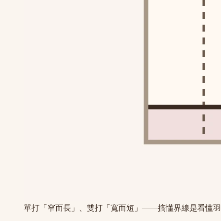
單打「窄而長」、雙打「寬而短」——搞懂界線是看懂羽