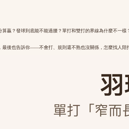
分算贏？發球到底能不能過腰？單打和雙打的界線為什麼不一樣
，最後也告訴你——不會打、規則還不熟也沒關係，怎麼找人陪