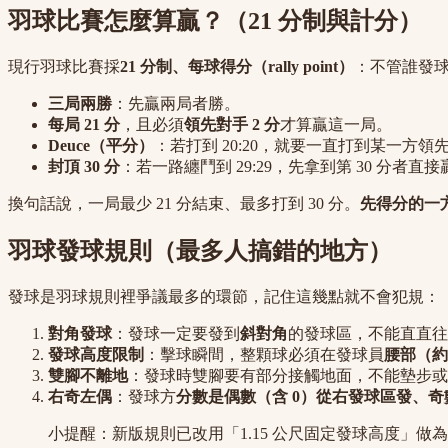
羽球比賽怎麼算贏？（21 分制與計分）
現行羽球比賽採
21 分制、每球得分（rally point）
：不管誰發球
三局兩勝
：先贏兩局者勝。
每局 21 分
，且必須
領先對手 2 分
才算贏這一局。
Deuce（平分）
：若打到 20:20，就要一直打到某一方領先 
封頂 30 分
：若一路纏鬥到 29:29，先拿到第 30 分者直
換句話說，一局最少 21 分結束、最多打到 30 分。
先得分的一
羽球發球規則（最多人搞錯的地方）
發球是羽球規則裡爭議最多的環節，記住這幾點就不會犯規：
對角發球
：發球一定要發到
斜對角
的發球區，不能直直往
發球高度限制
：擊球瞬間，整顆球必須在發球員
腰部（約
雙腳不離地
：發球時雙腳要有部分接觸地面，不能墊步或
右奇左偶
：發球方
分數是偶數（含 0）從右發球區發、
小提醒：新版規則已改用「1.15 公尺固定發球高度」