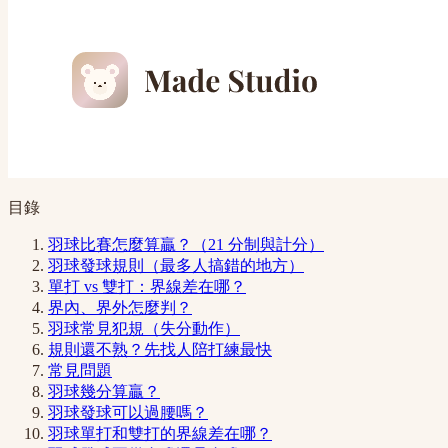
目錄
羽球比賽怎麼算贏？（21 分制與計分）
羽球發球規則（最多人搞錯的地方）
單打 vs 雙打：界線差在哪？
界內、界外怎麼判？
羽球常見犯規（失分動作）
規則還不熟？先找人陪打練最快
常見問題
羽球幾分算贏？
羽球發球可以過腰嗎？
羽球單打和雙打的界線差在哪？