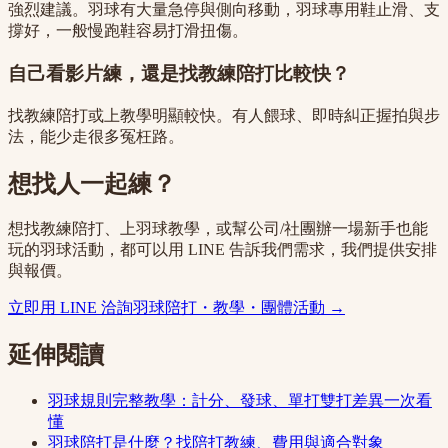
強烈建議。羽球有大量急停與側向移動，羽球專用鞋止滑、支
撐好，一般慢跑鞋容易打滑扭傷。
自己看影片練，還是找教練陪打比較快？
找教練陪打或上教學明顯較快。有人餵球、即時糾正握拍與步
法，能少走很多冤枉路。
想找人一起練？
想找教練陪打、上羽球教學，或幫公司/社團辦一場新手也能
玩的羽球活動，都可以用 LINE 告訴我們需求，我們提供安排
與報價。
立即用 LINE 洽詢羽球陪打・教學・團體活動 →
延伸閱讀
羽球規則完整教學：計分、發球、單打雙打差異一次看
懂
羽球陪打是什麼？找陪打教練、費用與適合對象