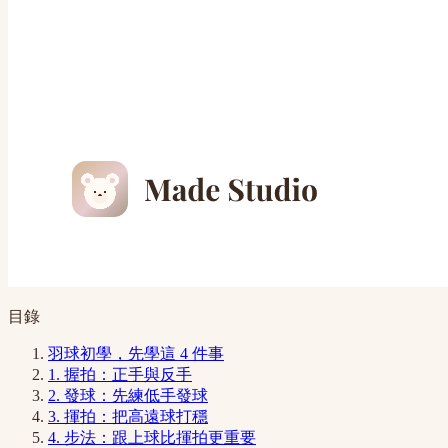
目錄
羽球初學，先學這 4 件事
1. 握拍：正手與反手
2. 發球：先練低手發球
3. 揮拍：把高遠球打穩
4. 步法：跟上球比揮拍更重要