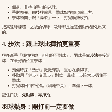
側身、非持拍手指向來球。
手肘領先、由後往前甩，擊球點在頭頂前上方。
擊球瞬間手腕「爆發」一下，打完順勢收拍。
把高遠球練穩，之後的切球、殺球都是從這個動作變化出來
的。
4. 步法：跟上球比揮拍更重要
很多新手「揮拍很帥，但都跑不到球」。羽球是靠
步法
去接近
球、在最好的位置擊球：
預備時採「墊步」微微彈跳，重心在前腳掌。
移動用「併步 / 交叉步」到位，最後一步跨大步穩住再
擊球。
打完球回到中心點（場地中央），準備下一球。
記住口訣：
先動腳、再揮拍
。
羽球熱身：開打前一定要做