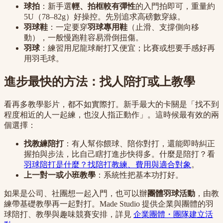
球拍
：新手選
輕、拍框較有彈性
的入門拍即可，重量約
5U（78–82g）好操控。先別追求高磅數穿線。
羽球鞋
：一定要穿
羽球專用鞋
（止滑、支撐側向移
動），一般慢跑鞋容易滑倒扭傷。
羽球
：練習用尼龍球耐打又便宜；比賽或想要手感好再
用羽毛球。
進步最快的方法：找人陪打或上教學
看再多教學影片，都不如實際打。新手最大的卡關是「找不到
程度相近的人一起練，也沒人指正動作」。這時候最有效的兩
個選擇：
找教練陪打
：有人幫你餵球、陪你對打，還能即時糾正
握拍與步法，比自己瞎打進步快得多。什麼是陪打？看
羽球陪打是什麼？找陪打教練、費用與適合對象
。
上一對一或小班教學
：系統性把基本功打好。
如果是公司、社團想一起入門，也可以辦
團體羽球活動
，由教
練帶基礎教學再一起對打。Made Studio 提供企業與團體的羽
球陪打、教學與趣味競賽安排，詳見
企業團體・團隊建立活