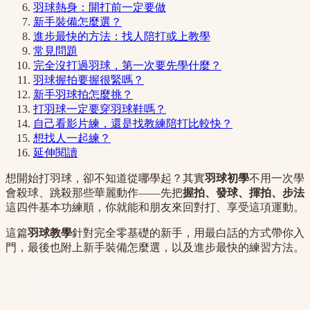
羽球熱身：開打前一定要做
新手裝備怎麼選？
進步最快的方法：找人陪打或上教學
常見問題
完全沒打過羽球，第一次要先學什麼？
羽球握拍要握很緊嗎？
新手羽球拍怎麼挑？
打羽球一定要穿羽球鞋嗎？
自己看影片練，還是找教練陪打比較快？
想找人一起練？
延伸閱讀
想開始打羽球，卻不知道從哪學起？其實
羽球初學
不用一次學
會殺球、跳殺那些華麗動作——先把
握拍、發球、揮拍、步法
這四件基本功練順，你就能和朋友來回對打、享受這項運動。
這篇
羽球教學
針對完全零基礎的新手，用最白話的方式帶你入
門，最後也附上新手裝備怎麼選，以及進步最快的練習方法。