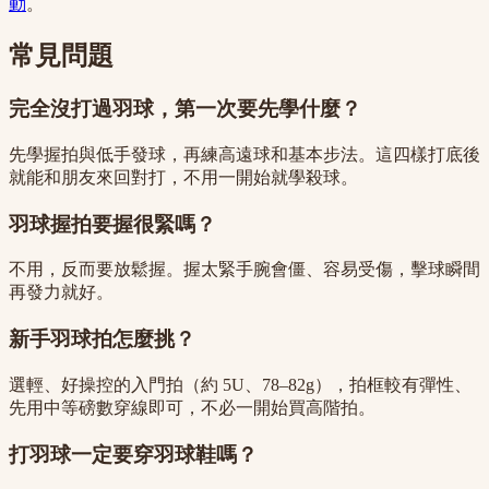
動
。
常見問題
完全沒打過羽球，第一次要先學什麼？
先學握拍與低手發球，再練高遠球和基本步法。這四樣打底後
就能和朋友來回對打，不用一開始就學殺球。
羽球握拍要握很緊嗎？
不用，反而要放鬆握。握太緊手腕會僵、容易受傷，擊球瞬間
再發力就好。
新手羽球拍怎麼挑？
選輕、好操控的入門拍（約 5U、78–82g），拍框較有彈性、
先用中等磅數穿線即可，不必一開始買高階拍。
打羽球一定要穿羽球鞋嗎？