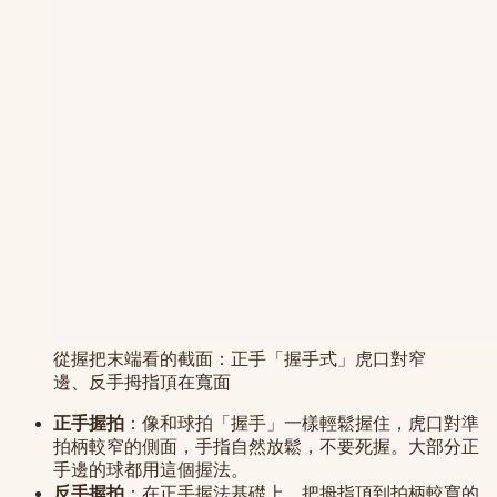
從握把末端看的截面：正手「握手式」虎口對窄
邊、反手拇指頂在寬面
正手握拍
：像和球拍「握手」一樣輕鬆握住，虎口對準
拍柄較窄的側面，手指自然放鬆，不要死握。大部分正
手邊的球都用這個握法。
反手握拍
：在正手握法基礎上，把拇指頂到拍柄較寬的