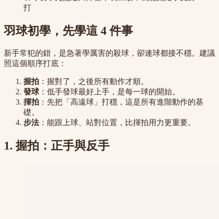
打
羽球初學，先學這 4 件事
新手常犯的錯，是急著學厲害的殺球，卻連球都接不穩。建議
照這個順序打底：
握拍
：握對了，之後所有動作才順。
發球
：低手發球最好上手，是每一球的開始。
揮拍
：先把「高遠球」打穩，這是所有進階動作的基
礎。
步法
：能跟上球、站對位置，比揮拍用力更重要。
1. 握拍：正手與反手