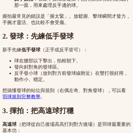
那一面，用來處理反手邊的球。
握拍最常見的錯誤是「握太緊」。放鬆握、擊球瞬間才發力，
手腕才靈活、也比較不會受傷。
2. 發球：先練低手發球
新手先練
低手發球
（正手或反手皆可）：
球在腰部以下擊出，拍框朝下。
發向斜對角的發球區。
反手發小球（放到對方前發球線附近）在雙打很好用，
動作小、穩定。
想搞懂發球的站位與規則（右偶左奇、對角發球），可以看
羽球規則完整教學
。
3. 揮拍：把高遠球打穩
高遠球
（把球從自己後場高高打到對方後場）是羽球最重要的
基本功：