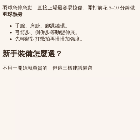
羽球急停急動，直接上場最容易拉傷。開打前花 5–10 分鐘做
羽球熱身
：
手腕、肩膀、腳踝繞環。
弓箭步、側併步等動態伸展。
先輕鬆對打幾拍再慢慢加強度。
新手裝備怎麼選？
不用一開始就買貴的，但這三樣建議備齊：