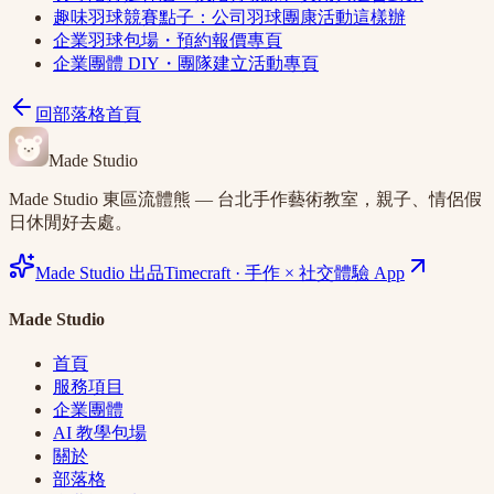
趣味羽球競賽點子：公司羽球團康活動這樣辦
企業羽球包場・預約報價專頁
企業團體 DIY・團隊建立活動專頁
回部落格首頁
Made Studio
Made Studio 東區流體熊 — 台北手作藝術教室，親子、情侶假
日休閒好去處。
Made Studio 出品
Timecraft
·
手作 × 社交體驗 App
Made Studio
首頁
服務項目
企業團體
AI 教學包場
關於
部落格