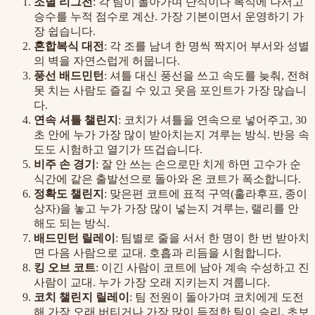
조별 리그전
: 각 팀이 돌아가며 단식이나 복식에 나서고
승수를 누적 점수로 계산. 가장 기본이면서 운영하기 가
장 쉽습니다.
혼합복식 대전
: 각 조를 남녀 한 명씩 짝지어 부서와 성별
의 벽을 자연스럽게 허뭅니다.
풍선 배드민턴
: 셔틀 대신 풍선을 쓰고 속도를 늦춰, 전혀
못 치는 사람도 즐길 수 있고 웃음 포인트가 가장 많습니
다.
연속 셔틀 챌린지
: 코치가 셔틀을 연속으로 넣어주고, 30
초 안에 누가 가장 많이 받아치는지 겨루는 방식. 반응 속
도도 시험하고 열기가 뜨겁습니다.
비주 손 경기
: 잘 안 쓰는 손으로만 치게 하면 고수가 순
식간에 같은 출발선으로 돌아와 온 코트가 폭소합니다.
정확도 챌린지
: 맞은편 코트에 표적 구역(훌라후프, 종이
상자)을 놓고 누가 가장 많이 넣는지 겨루는, 랠리를 안
해도 되는 방식.
배드민턴 릴레이
: 팀별로 줄을 서서 한 명이 한 번 받아치
면 다음 사람으로 교대. 호흡과 리듬을 시험합니다.
킹 오브 코트
: 이긴 사람이 코트에 남아 계속 수성하고 진
사람이 교대. 누가 가장 오래 지키는지 겨룹니다.
코치 챌린지 릴레이
: 팀 전원이 돌아가며 코치에게 도전
해 가장 오래 버티거나 가장 많이 득점한 팀이 승리. 초보