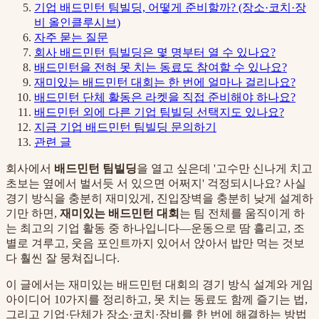
기업 배드민턴 팀빌딩, 어떻게 준비할까? (장소·코치·장
비 올인클루시브)
자주 묻는 질문
회사 배드민턴 팀빌딩은 몇 명부터 열 수 있나요?
배드민턴을 전혀 못 치는 동료도 참여할 수 있나요?
재미있는 배드민턴 대회는 한 번에 얼마나 걸리나요?
배드민턴 단체 활동은 라켓을 직접 준비해야 하나요?
배드민턴 외에 다른 기업 팀빌딩 선택지도 있나요?
지금 기업 배드민턴 팀빌딩 문의하기
관련 글
회사에서
배드민턴 팀빌딩
을 열고 싶은데 '고수만 신나게 치고
초보는 옆에서 벌서듯 서 있으면 어쩌지' 걱정되시나요? 사실
경기 방식을 충분히 재미있게, 진입장벽을 충분히 낮게 설계하
기만 하면,
재미있는 배드민턴 대회
는 팀 전체를 움직이게 하
는 최고의 기업 활동 중 하나입니다—운동으로 땀 흘리고, 조
별로 겨루고, 웃음 포인트까지 있어서 앉아서 밥만 먹는 것보
다 훨씬 잘 뭉쳐집니다.
이 글에서는 재미있는 배드민턴 대회의 경기 방식 설계와 게임
아이디어 10가지를 정리하고, 못 치는 동료도 함께 즐기는 법,
그리고 기업·단체가 장소·코치·장비를 한 번에 해결하는 방법