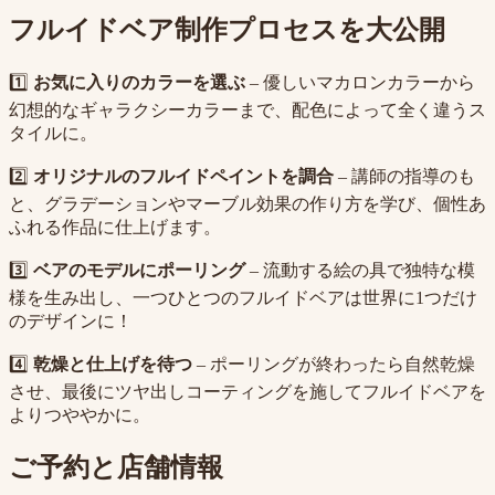
フルイドベア制作プロセスを大公開
1️⃣
お気に入りのカラーを選ぶ
– 優しいマカロンカラーから
幻想的なギャラクシーカラーまで、配色によって全く違うス
タイルに。
2️⃣
オリジナルのフルイドペイントを調合
– 講師の指導のも
と、グラデーションやマーブル効果の作り方を学び、個性あ
ふれる作品に仕上げます。
3️⃣
ベアのモデルにポーリング
– 流動する絵の具で独特な模
様を生み出し、一つひとつのフルイドベアは世界に1つだけ
のデザインに！
4️⃣
乾燥と仕上げを待つ
– ポーリングが終わったら自然乾燥
させ、最後にツヤ出しコーティングを施してフルイドベアを
よりつややかに。
ご予約と店舗情報