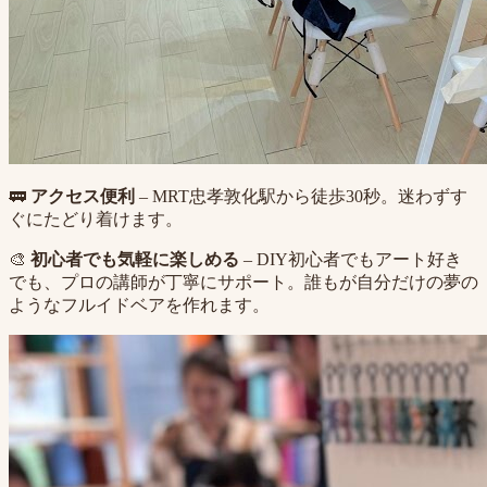
🚃
アクセス便利
– MRT忠孝敦化駅から徒歩30秒。迷わずす
ぐにたどり着けます。
🎨
初心者でも気軽に楽しめる
– DIY初心者でもアート好き
でも、プロの講師が丁寧にサポート。誰もが自分だけの夢の
ようなフルイドベアを作れます。