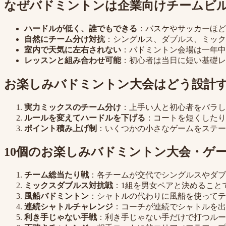
なぜバドミントンは企業向けチームビ
ハードルが低く、誰でもできる
：バスケやサッカーほど
自然にチーム分け対抗
：シングルス、ダブルス、ミック
室内で天気に左右されない
：バドミントン会場は一年中
レッスンと組み合わせ可能
：初心者は当日に短い基礎レ
お楽しみバドミントン大会はどう設計す
実力ミックスのチーム分け
：上手い人と初心者をバラし
ルールを変えてハードルを下げる
：コートを短くしたり
ポイント積み上げ制
：いくつかの小さなゲームをステー
10個のお楽しみバドミントン大会・ゲ
チーム総当たり戦
：各チームが交代でシングルスやダブ
ミックスダブルス対抗戦
：1組を男女ペアと決めること
風船バドミントン
：シャトルの代わりに風船を使ってテ
連続シャトルチャレンジ
：コーチが連続でシャトルを出
利き手じゃない手戦
：利き手じゃない手だけで打つルー