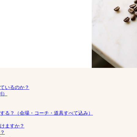
ているのか？
則）
する？（会場・コーチ・道具すべて込み）
けますか？
？