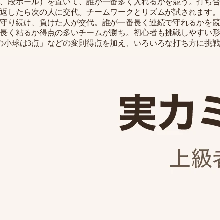
、段ボール）を置いて、誰が一番多く入れるかを競う。打ち合
ち返したら次の人に交代。チームワークとリズムが試されます。
て守り続け、負けた人が交代。誰が一番長く連続で守れるかを競
長く粘るか得点の多いチームが勝ち。初心者も挑戦しやすい形
の小球は3点」などの変則得点を加え、いろいろな打ち方に挑