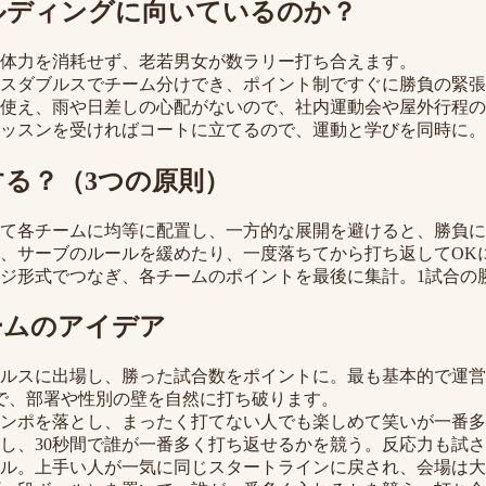
ルディングに向いているのか？
体力を消耗せず、老若男女が数ラリー打ち合えます。
スダブルスでチーム分けでき、ポイント制ですぐに勝負の緊張
使え、雨や日差しの心配がないので、社内運動会や屋外行程の
ッスンを受ければコートに立てるので、運動と学びを同時に。
る？（3つの原則）
て各チームに均等に配置し、一方的な展開を避けると、勝負に
、サーブのルールを緩めたり、一度落ちてから打ち返してOK
ジ形式でつなぎ、各チームのポイントを最後に集計。1試合の
ームのアイデア
ルスに出場し、勝った試合数をポイントに。最も基本的で運営
で、部署や性別の壁を自然に打ち破ります。
ンポを落とし、まったく打てない人でも楽しめて笑いが一番多
し、30秒間で誰が一番多く打ち返せるかを競う。反応力も試
ル。上手い人が一気に同じスタートラインに戻され、会場は大