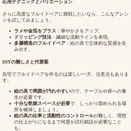
応用テクニックとバリエーション
さらに高度なフルイドベアに挑戦したいなら、こんなアレン
ジを試してみましょう。
ラメや金箔をプラス
：華やかさをアップ。
ドリッピング技法
：繊細な流動ラインを表現。
多層構造のフルイドベア
：絵の具で立体的な質感を生
み出す。
DIYの難しさと代替案
自宅でフルイドベアを作るのは楽しい一方、注意点もありま
す。
絵の具で周囲が汚れやすい
ので、テーブルや床への養
生が必要です。
十分な乾燥スペースが必要
で、しっかり固められる場
所を確保しましょう。
絵の具の比率と流動性のコントロール
が難しく、理想
の仕上がりになるまで何度か試行錯誤が必要なこと
も。