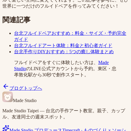
世界に一つだけのフルイドベアを作ってみてください！
関連記事
台北フルイドベアおすすめ：料金・サイズ・予約完全
ガイド
台北フルイドアート体験：料金と初心者ガイド
台北手作りDIYおすすめ：5つの癒し体験まとめ
フルイドベアをすぐに体験したい方は、
Made
Studio
のLINE公式アカウントから予約。東区・忠
孝敦化駅から30秒で創作スタート。
ブログトップへ
Made Studio
Made Studio Taipei — 台北の手作アート教室。親子、カップ
ル、友達同士の週末スポット。
Made Studio プロデュース
Timecraft
·
ものづくり × ソーシ